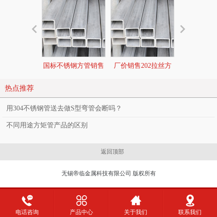
国标不锈钢方管销售
厂价销售202拉丝方
拉丝不锈钢
1
管2
热点推荐
用304不锈钢管送去做S型弯管会断吗？
不同用途方矩管产品的区别
返回顶部
无锡帝临金属科技有限公司 版权所有
18051516888
电话咨询
产品中心
关于我们
联系我们