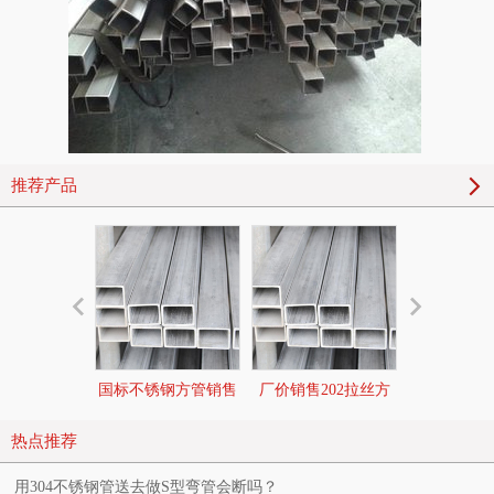
推荐产品
国标不锈钢方管销售
厂价销售202拉丝方
拉丝不锈钢
1
管2
热点推荐
用304不锈钢管送去做S型弯管会断吗？